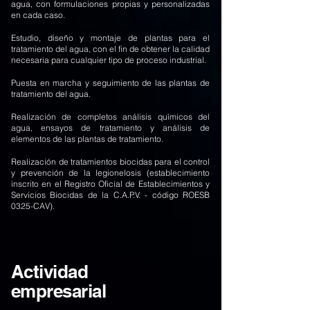
agua, con formulaciones propias y personalizadas
en cada caso.
Estudio, diseño y montaje de plantas para el
tratamiento del agua, con el fin de obtener la calidad
necesaria para cualquier tipo de proceso industrial.​
Puesta en marcha y seguimiento de las plantas de
tratamiento del agua.
Realización de completos análisis químicos del
agua, ensayos de tratamiento y análisis de
elementos de las plantas de tratamiento.​​
Realización de tratamientos biocidas para el control
y prevención de la legionelosis (establecimiento
inscrito en el Registro Oficial de Establecimientos y
Servicios Biocidas de la C.A.P.V. - código ROESB
0325-CAV).
Actividad
empresarial