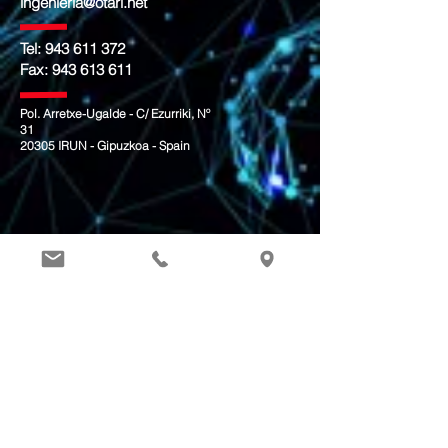
ingenieria@otari.net
Tel:
943 611 372
Fax:
943 613 611
Pol. Arretxe-Ugalde - C/ Ezurriki, Nº
31
20305 IRUN - Gipuzkoa - Spain