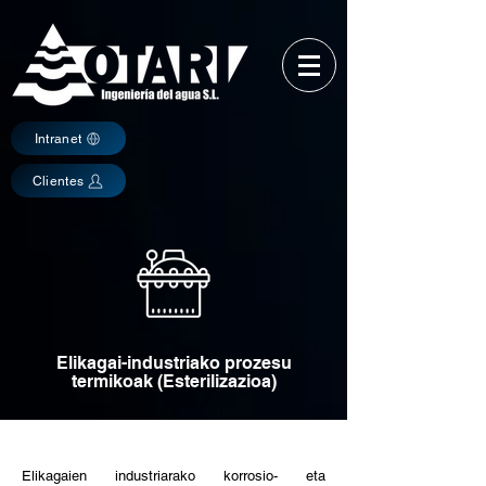
Intranet
Clientes
Elikagai-industriako prozesu
termikoak (Esterilizazioa)
Elikagaien industriarako korrosio- eta