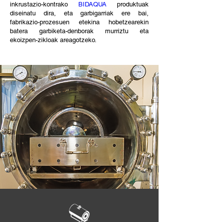
inkrustazio-kontrako
BIDAQUA
produktuak
diseinatu dira, eta garbigarriak ere bai,
fabrikazio-prozesuen etekina hobetzearekin
batera garbiketa-denborak murriztu eta
ekoizpen-zikloak areagotzeko.