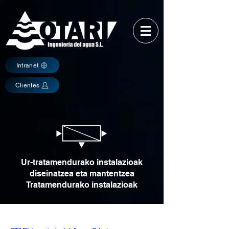
Intranet
Clientes
Ur-tratamendurako instalazioak
diseinatzea eta mantentzea
Tratamendurako instalazioak