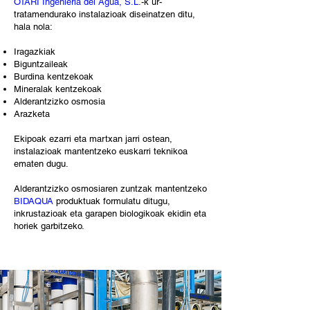
OTARI Ingeniería del Agua, S.L.
-k ur-
tratamendurako instalazioak diseinatzen ditu,
hala nola:
Iragazkiak
Biguntzaileak
Burdina kentzekoak
Mineralak kentzekoak
Alderantzizko osmosia
Arazketa
Ekipoak ezarri eta martxan jarri ostean,
instalazioak mantentzeko euskarri teknikoa
ematen dugu.
Alderantzizko osmosiaren zuntzak mantentzeko
BIDAQUA
produktuak formulatu ditugu,
inkrustazioak eta garapen biologikoak ekidin eta
horiek garbitzeko.